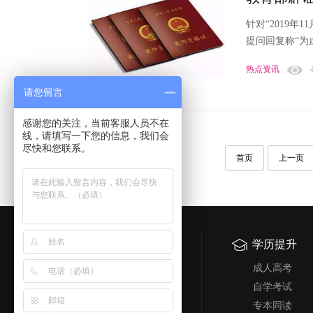
针对“2019
提问回复称“为
热点资讯
请您留言
感谢您的关注，当前客服人员不在
线，请填写一下您的信息，我们会
尽快和您联系。
首页
上一页
科讯简介
学历提升
科讯简介
成人高考
科讯优势
自学考试
荣誉资质
专本同读